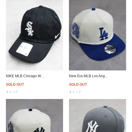
NIKE MLB Chicago White Sox Strapback Cap - Black
New Era MLB Los Angeles Dodgers The Golfer Corduroy Snapback Cap - Off White/Blue
SOLD OUT
SOLD OUT
キャップ
キャップ