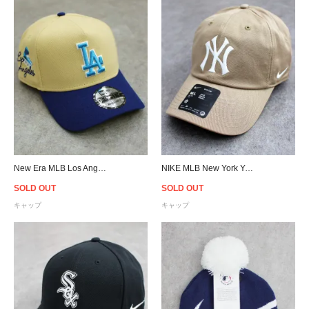
New Era MLB Los Angeles Dodgers 9Forty A-Frame Snapback Cap - Blue/Cream
NIKE MLB New York Yankees Strapback Cap - Khaki
SOLD OUT
SOLD OUT
キャップ
キャップ