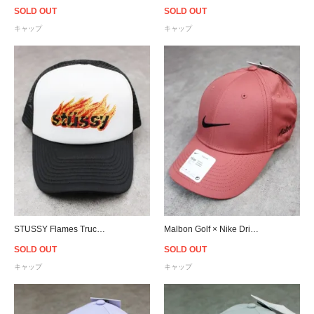
SOLD OUT
SOLD OUT
キャップ
キャップ
STUSSY Flames Trucker Snapback Cap - White/Black
Malbon Golf × Nike Dri-FIT Legacy 91 Tech Cap - Canyon Rust
SOLD OUT
SOLD OUT
キャップ
キャップ