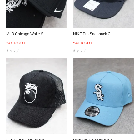
MLB Chicago White Sox NIKE Pro Snapback Cap - Black
NIKE Pro Snapback Cap MLB New York Yankees - Navy
SOLD OUT
SOLD OUT
キャップ
キャップ