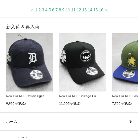
＜
1
2
3
4
5
6
7
8
9
10
11
12
13
14
15
16
＞
新入荷 & 再入荷
New Era MLB Detroit Tigers Postseason 9Twenty Strapback Cap - Navy
New Era MLB Chicago Cubs 9Forty A-Frame Snapback Cap - Black
6,600円(税込)
11,000円(税込)
7,700円(税込)
ホーム