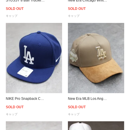
STUSSY 8 Ball Trucker Snapback Cap - Black
New Era Chicago White Sox 9Forty A-Frame Snapback Cap - Sky Blue
SOLD OUT
SOLD OUT
キャップ
キャップ
NIKE Pro Snapback Cap MLB Los Angeles Dodgers - Royal Blue
New Era MLB Los Angeles Dodgers 9Forty A-Frame Suede Visor Snapback Cap - Beige
SOLD OUT
SOLD OUT
キャップ
キャップ