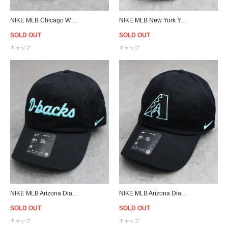
NIKE MLB Chicago Whitre Sox Adjustable Cap - Gray
NIKE MLB New York Yankees Adjustable Cap- Navy
SOLD OUT
SOLD OUT
キャップ
キャップ
NIKE MLB Arizona Diamondbacks Club Strapback Cap - Black
NIKE MLB Arizona Diamondbacks Club Strapback Cap - Black
SOLD OUT
SOLD OUT
キャップ
キャップ