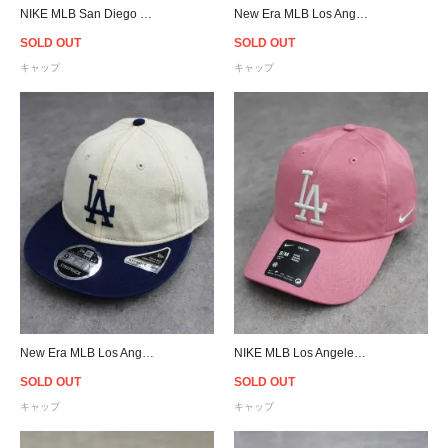
NIKE MLB San Diego Padres Strapback Cap - Khaki
New Era MLB Los Angeles Dodgers The Golfer Trucker Snapback Cap
SOLD OUT
SOLD OUT
キャップ
キャップ
New Era MLB Los Angeles Dodgers Retro Crown 9Fifty Strapback Cap - Off White
NIKE MLB Los Angeles Dodgers Strapback Cap - Pink
SOLD OUT
SOLD OUT
キャップ
キャップ