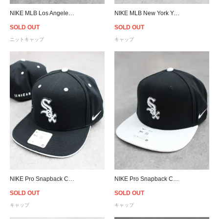
NIKE MLB Los Angeles Dodgers Big Swoosh Pom Knit Cap - Black
NIKE MLB New York Yankees Strapback Cap - Navy
SOLD OUT
SOLD OUT
ニットキャップ
キャップ
NIKE Pro Snapback Cap MLB Chicago White Sox - Black
NIKE Pro Snapback Cap MLB Chicago White Sox - Black/White
SOLD OUT
SOLD OUT
キャップ
キャップ