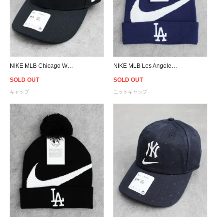
NIKE MLB Chicago White Sox Adjustable Cap - Black
NIKE MLB Los Angeles Dodgers Big Swoosh Pom Knit Cap - Blue
SOLD OUT
SOLD OUT
キャップ
ニットキャップ