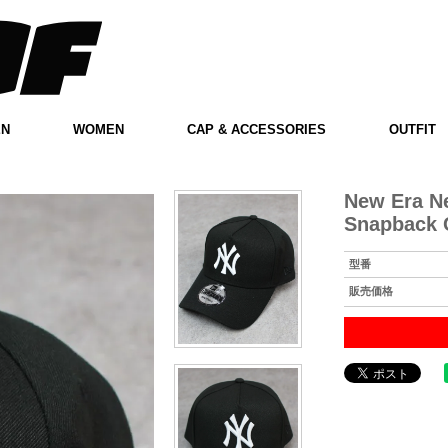
EN
WOMEN
CAP & ACCESSORIES
OUTFIT
New Era N
Snapback C
型番
販売価格