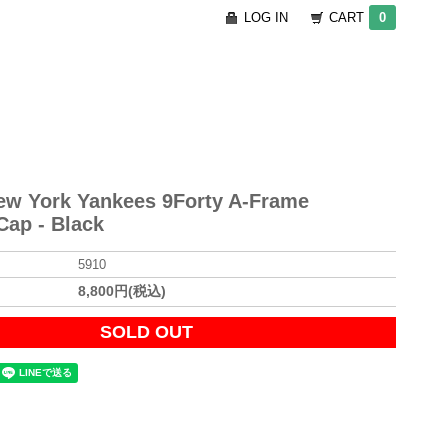
LOG IN
CART
0
ew York Yankees 9Forty A-Frame
ap - Black
5910
8,800円(税込)
SOLD OUT