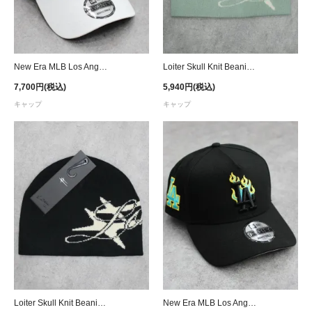
New Era MLB Los Angeles Dodgers 2025 All Star Game 9Twenty Strapback Cap - Blue/White
Loiter Skull Knit Beanie Cap - Sage
7,700円(税込)
5,940円(税込)
キャップ
キャップ
Loiter Skull Knit Beanie Cap - Black
New Era MLB Los Angeles Dodgers 9Forty A-Frame Flame Snapback Cap - Black