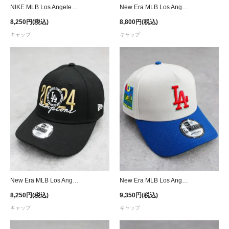
NIKE MLB Los Angeles Dodgers Strapback Cap - Khaki
New Era MLB Los Angeles Dodgers 9Forty A-Frame Snapback Cap - Lavender/Black
8,250円(税込)
8,800円(税込)
キャップ
キャップ
New Era MLB Los Angeles Dodgers 2024 World Series Champions 9FORTY Adjustable Cap Youth
New Era MLB Los Angeles Dodgers 9Forty A-Frame Snapback Cap - Stone
8,250円(税込)
9,350円(税込)
キャップ
キャップ