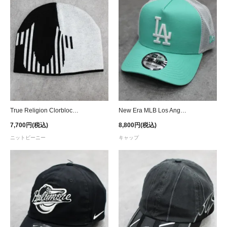
True Religion Clorblock Striped Horseshoe Skully Beanie
New Era MLB Los Angeles Dodgers 9Forty A-Frame Trucker Mesh Snapback Cap - Mint
7,700円(税込)
8,800円(税込)
ニットビーニー
キャップ