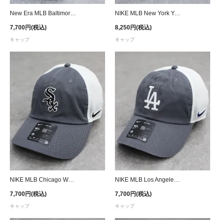
New Era MLB Baltimore Orioles 9Forty A-Frame Snapback Cap - Khaki
NIKE MLB New York Yankees Strapback Cap - Khaki
7,700円(税込)
8,250円(税込)
キャップ
キャップ
NIKE MLB Chicago White Sox Trucker Strapback Cap - Gray
NIKE MLB Los Angeles Dodgers Trucker Strapback Cap - Gray
7,700円(税込)
7,700円(税込)
キャップ
キャップ