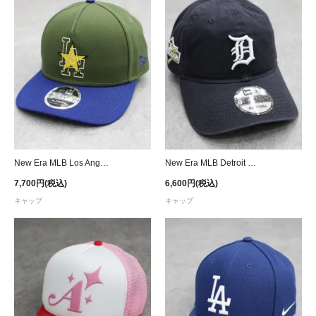
New Era MLB Los Angeles Dodgers 9Forty M-Crown Star Snapback Cap - Dark Green
New Era MLB Detroit Tigers Postseason 9Twenty Strapback Cap - Navy
7,700円(税込)
6,600円(税込)
キャップ
キャップ