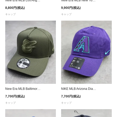
New Era MLB Los Angeles Dodgers 50tn 9Forty A-Frame Snapback Cap - Pink/Gold
New Era MLB New York Yankees 9Forty A-Frame Aaron Judge Patch Snapback Cap
8,800円(税込)
9,900円(税込)
キャップ
キャップ
New Era MLB Baltimore Orioles 9Forty A-Frame Snapback Cap - Olive
NIKE MLB Arizona Diamondbacks Club Strapback Cap - Purple
7,700円(税込)
7,700円(税込)
キャップ
キャップ