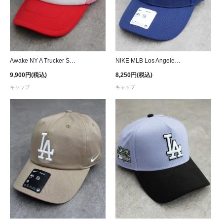
Awake NY A Trucker Snapback Cap - Red/Pink/White
NIKE MLB Los Angeles Dodgers Adjustable Cap- Blue
9,900円(税込)
8,250円(税込)
キャップ
キャップ