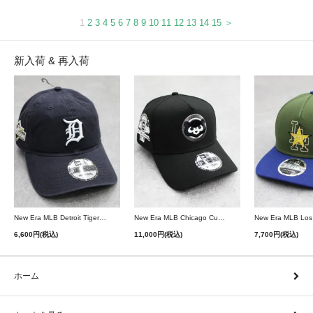
1
2
3
4
5
6
7
8
9
10
11
12
13
14
15
＞
新入荷 & 再入荷
New Era MLB Detroit Tigers Postseason 9Twenty Strapback Cap - Navy
New Era MLB Chicago Cubs 9Forty A-Frame Snapback Cap - Black
6,600円(税込)
11,000円(税込)
7,700円(税込)
ホーム