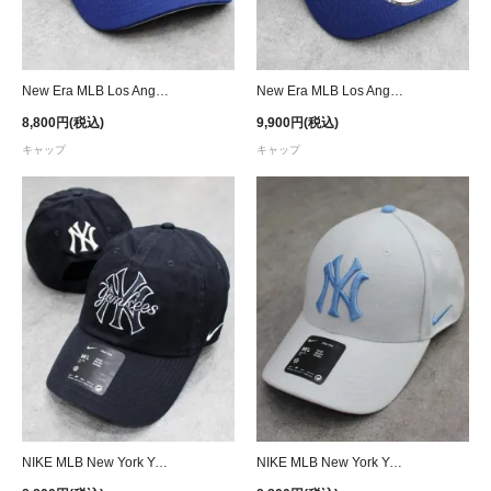
New Era MLB Los Angeles Dodgers 1984 Olympic 9Forty A-Frame Snapback Cap - Royal
New Era MLB Los Angeles Dodgers 9Forty A-Frame Ohtani Pactch Snapback Cap - Royal
8,800円(税込)
9,900円(税込)
キャップ
キャップ
NIKE MLB New York Yankees Strapback Cap - Navy
NIKE MLB New York Yankees Adjustable Cap- Gray/Light Blue