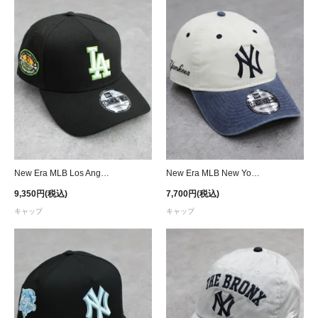
New Era MLB Los Angeles Dodgers 9Forty A-Frame Snapback Cap - Black/Green
New Era MLB New York Yankees 9Twenty Strapback Cap - Cream/Navy
9,350円(税込)
7,700円(税込)
キャップ
キャップ