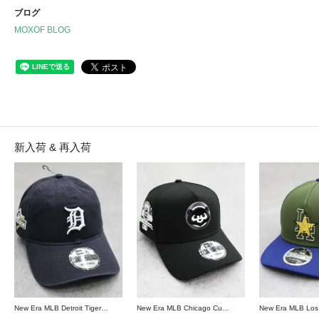
ブログ
MOXOF BLOG
新入荷 & 再入荷
New Era MLB Detroit Tigers Postseason 9Twenty Strapback Cap - Navy
New Era MLB Chicago Cubs 9Forty A-Frame Snapback Cap - Black