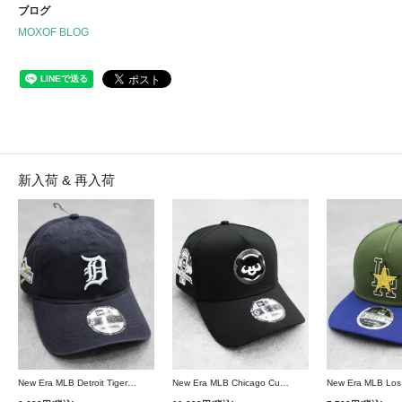
ブログ
MOXOF BLOG
新入荷 & 再入荷
New Era MLB Detroit Tigers Postseason 9Twenty Strapback Cap - Navy
New Era MLB Chicago Cubs 9Forty A-Frame Snapback Cap - Black