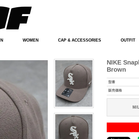
EN
WOMEN
CAP & ACCESSORIES
OUTFIT
NIKE Snap
Brown
型番
販売価格
M/