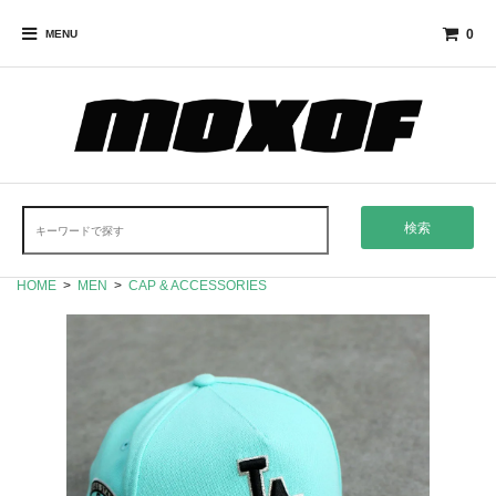
0
MENU
検索
HOME
>
MEN
>
CAP & ACCESSORIES