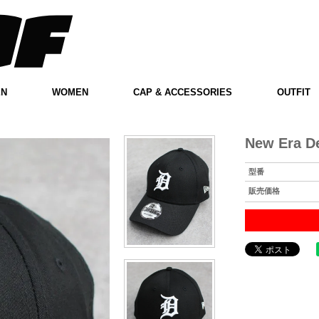
EN
WOMEN
CAP & ACCESSORIES
OUTFIT
New Era De
型番
販売価格