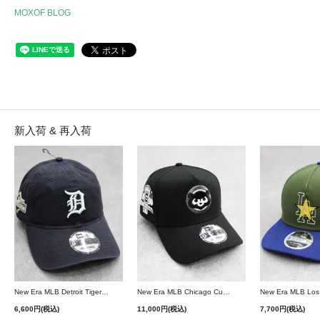
MOXOF BLOG
新入荷 & 再入荷
New Era MLB Detroit Tigers Postseason 9Twenty Strapback Cap - Navy
New Era MLB Chicago Cubs 9Forty A-Frame Snapback Cap - Black
6,600円(税込)
11,000円(税込)
7,700円(税込)