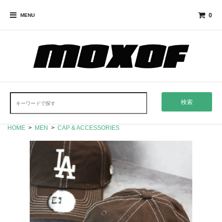
0
MENU
検索
HOME
>
MEN
>
CAP & ACCESSORIES