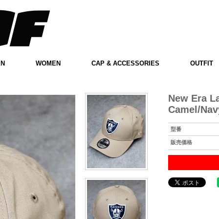
EN
WOMEN
CAP & ACCESSORIES
OUTFIT
New Era La
Camel/Nav
型番
販売価格