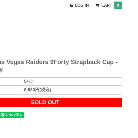
LOG IN
CART
0
s Vegas Raiders 9Forty Strapback Cap -
y
5472
6,930円(税込)
SOLD OUT