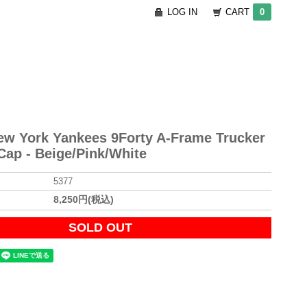
LOG IN
CART
0
ew York Yankees 9Forty A-Frame Trucker
ap - Beige/Pink/White
5377
8,250円(税込)
SOLD OUT