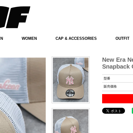
EN
WOMEN
CAP & ACCESSORIES
OUTFIT
New Era N
Snapback C
型番
販売価格