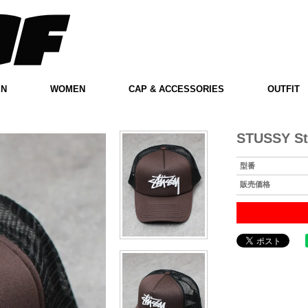
EN
WOMEN
CAP & ACCESSORIES
OUTFIT
STUSSY St
型番
販売価格