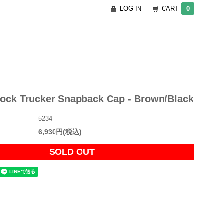
LOG IN
CART
0
ock Trucker Snapback Cap - Brown/Black
5234
6,930円(税込)
SOLD OUT