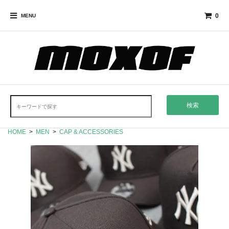
0
MENU
検索
HOME
>
MEN
>
CAP & ACCESSORIES