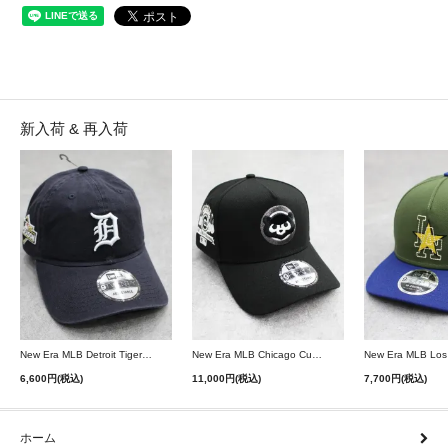
新入荷 & 再入荷
New Era MLB Detroit Tigers Postseason 9Twenty Strapback Cap - Navy
New Era MLB Chicago Cubs 9Forty A-Frame Snapback Cap - Black
6,600円(税込)
11,000円(税込)
7,700円(税込)
ホーム