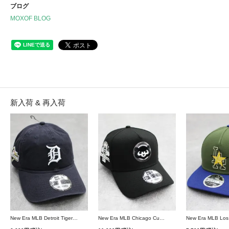
ブログ
MOXOF BLOG
新入荷 & 再入荷
New Era MLB Detroit Tigers Postseason 9Twenty Strapback Cap - Navy
New Era MLB Chicago Cubs 9Forty A-Frame Snapback Cap - Black