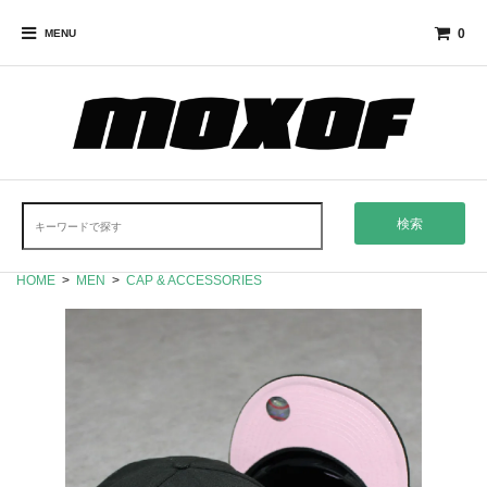
0
MENU
検索
HOME
>
MEN
>
CAP & ACCESSORIES