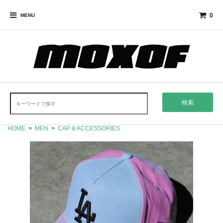
0
MENU
検索
HOME
>
MEN
>
CAP & ACCESSORIES