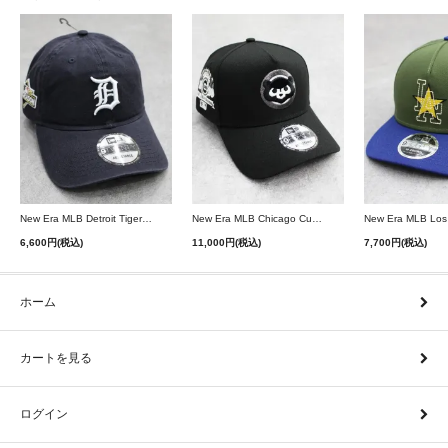
New Era MLB Detroit Tigers Postseason 9Twenty Strapback Cap - Navy
New Era MLB Chicago Cubs 9Forty A-Frame Snapback Cap - Black
6,600円(税込)
11,000円(税込)
7,700円(税込)
ホーム
カートを見る
ログイン