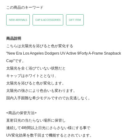
この商品のキーワード
NEW ARRIVALS
CAP & ACCESSORIES
GIFT ITEM
商品説明
こちらは太陽光を浴びると色が変化する
"New Era Los Angeles Dodgers UV Active 9Forty A-Frame Snapback
Cap"です。
太陽光を全く浴びていない状態だと
キャップはホワイトととなり、
太陽光を浴びると色が変化します。
太陽光の強さにより色合いも変わります。
国内入手困難な希少モデルですのでお見逃しなく。
<商品の保管方法>
直射日光の当たらない場所に保管し
連続して4時間以上日光にさらさない様にする事で
UV変化効果を数千回まで機能するとされています。