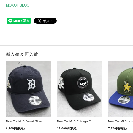
MOXOF BLOG
新入荷 & 再入荷
New Era MLB Detroit Tigers Postseason 9Twenty Strapback Cap - Navy
New Era MLB Chicago Cubs 9Forty A-Frame Snapback Cap - Black
6,600円(税込)
11,000円(税込)
7,700円(税込)