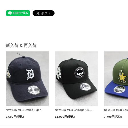
新入荷 & 再入荷
New Era MLB Detroit Tigers Postseason 9Twenty Strapback Cap - Navy
New Era MLB Chicago Cubs 9Forty A-Frame Snapback Cap - Black
6,600円(税込)
11,000円(税込)
7,700円(税込)