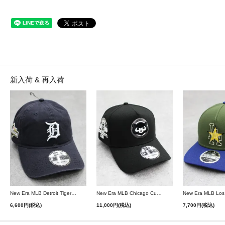
新入荷 & 再入荷
New Era MLB Detroit Tigers Postseason 9Twenty Strapback Cap - Navy
New Era MLB Chicago Cubs 9Forty A-Frame Snapback Cap - Black
6,600円(税込)
11,000円(税込)
7,700円(税込)