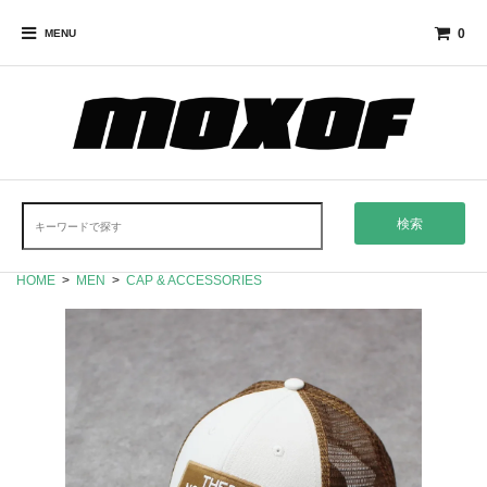
0
MENU
検索
HOME
>
MEN
>
CAP & ACCESSORIES