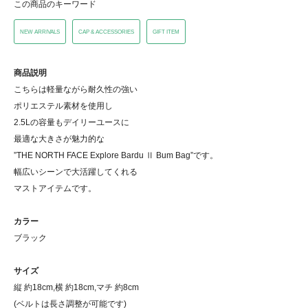
この商品のキーワード
NEW ARRIVALS
CAP & ACCESSORIES
GIFT ITEM
商品説明
こちらは軽量ながら耐久性の強い
ポリエステル素材を使用し
2.5Lの容量もデイリーユースに
最適な大きさが魅力的な
”THE NORTH FACE Explore Bardu Ⅱ Bum Bag”です。
幅広いシーンで大活躍してくれる
マストアイテムです。
カラー
ブラック
サイズ
縦 約18cm,横 約18cm,マチ 約8cm
(ベルトは長さ調整が可能です)