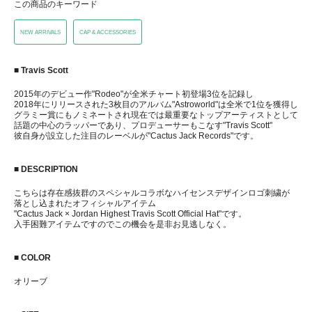
この商品のキーワード
NEW ARRIVALS
CAP & ACCESSORIES
■ Travis Scott
2015年のデビュー作"Rodeo"が全米チャート初登場3位を記録し
2018年にリリースされた3枚目のアルバム"Astroworld"は全米で1位を獲得し
グラミー賞にもノミネートされ現在では最重要なトップアーティストとして
話題の中心のラッパーであり、プロデューサーもこなす"Travis Scott"
彼自身が設立した注目のレーベルが"Cactus Jack Records"です。
■ DESCRIPTION
こちらは存在感抜群のスペシャルコラボなハイセンスデザインロゴ刺繍が
落とし込まれたオフィシャルアイテム
"Cactus Jack × Jordan Highest Travis Scott Official Hat"です。
入手困難アイテムですのでこの機会を是非お見逃しなく。
■ COLOR
オリーブ