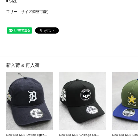
■ SIZE
フリー（サイズ調整可能）
新入荷 & 再入荷
New Era MLB Detroit Tigers Postseason 9Twenty Strapback Cap - Navy
New Era MLB Chicago Cubs 9Forty A-Frame Snapback Cap - Black