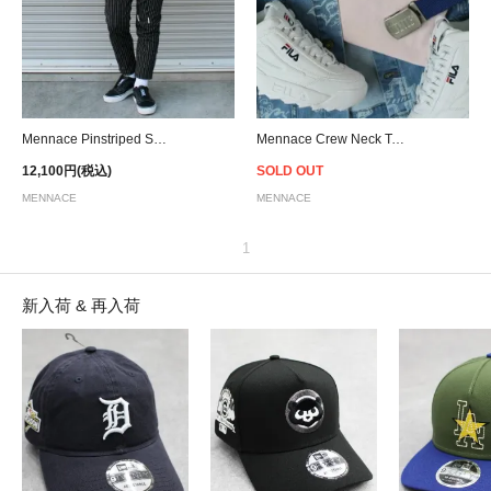
Mennace Pinstriped Smart Cropped Pants - Black
Mennace Crew Neck T-Shirt - Pink
12,100円(税込)
SOLD OUT
MENNACE
MENNACE
1
新入荷 & 再入荷