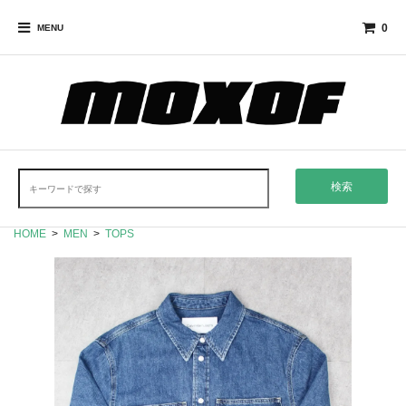
0
MENU
検索
HOME
>
MEN
>
TOPS