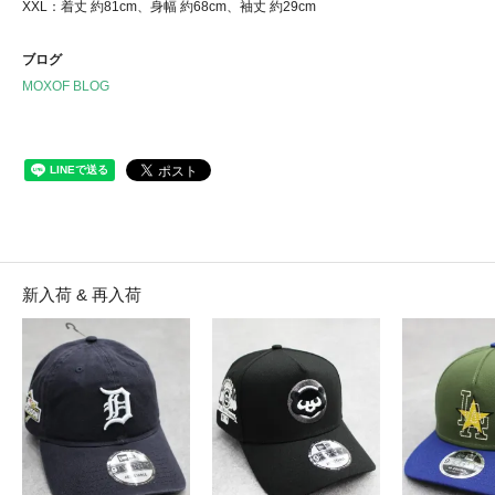
XXL：着丈 約81cm、身幅 約68cm、袖丈 約29cm
ブログ
MOXOF BLOG
新入荷 & 再入荷