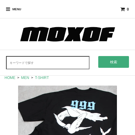
0
MENU
検索
HOME
>
MEN
>
T-SHIRT