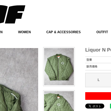
EN
WOMEN
CAP & ACCESSORIES
OUTFIT
Liquor N P
型番
販売価格
L