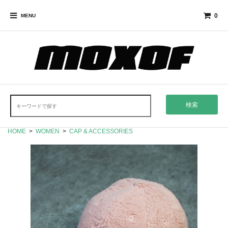
0
MENU
検索
HOME
>
WOMEN
>
CAP & ACCESSORIES