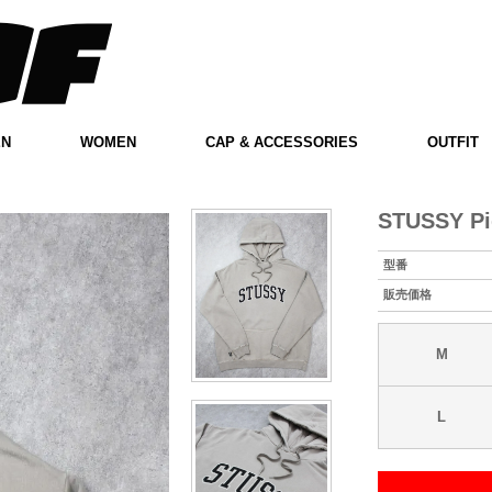
EN
WOMEN
CAP & ACCESSORIES
OUTFIT
STUSSY Pi
型番
販売価格
M
L