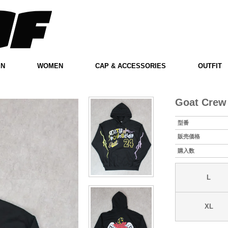
EN
WOMEN
CAP & ACCESSORIES
OUTFIT
Goat Crew 
型番
販売価格
購入数
L
XL