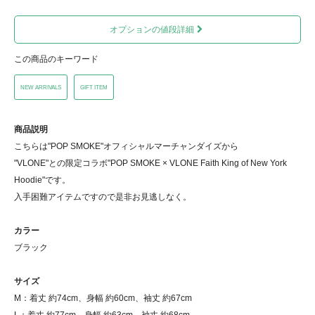
オプションの値段詳細
この商品のキーワード
NEW ARRIVALS
GIFT ITEM
商品説明
こちらは"POP SMOKE"オフィシャルマーチャンダイズから
"VLONE"との限定コラボ"POP SMOKE × VLONE Faith King of New York
Hoodie"です。
入手困難アイテムですので是非お見逃しなく。
カラー
ブラック
サイズ
M：着丈 約74cm、身幅 約60cm、袖丈 約67cm
L：着丈 約77cm、身幅 約63cm、袖丈 約68cm