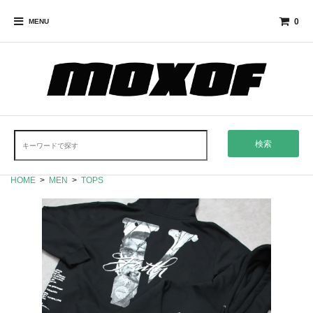
0
MENU
検索
HOME
>
MEN
>
TOPS