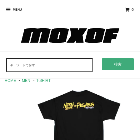
0
MENU
検索
HOME
>
MEN
>
T-SHIRT