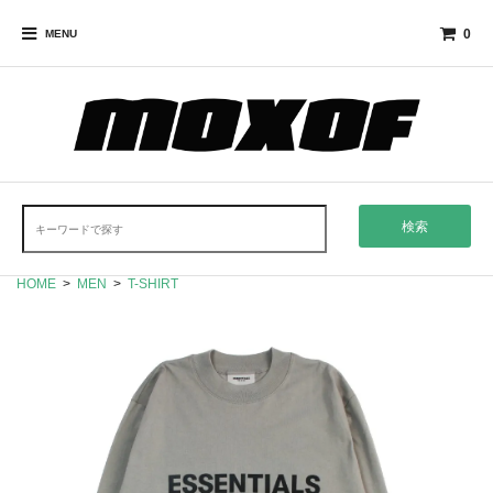
0
MENU
検索
HOME
>
MEN
>
T-SHIRT