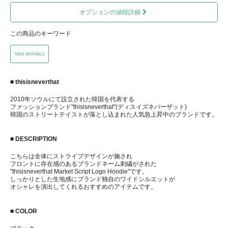
オプションの値段詳細
この商品のキーワード
NEW ARRIVALS
■ thisisneverthat
2010年ソウルにて設立された韓国を代表する
ファッションブランド"thisisneverthat"(ディスイズネバーザット)
韓国のストリートテイストが落とし込まれた人気急上昇中のブランドです。
■ DESCRIPTION
こちらは全体にストライプデザインが施され
フロントに存在感のあるブランドネーム刺繍がされた
"thisisneverthat Market Script Logo Hoodie"です。
しっかりとした生地感にブランド独自のワイドシルエットが
オシャレを演出してくれるおすすめのアイテムです。
■ COLOR