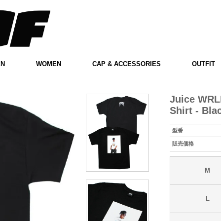
EN
WOMEN
CAP & ACCESSORIES
OUTFIT
Juice WRLD
Shirt - Bla
型番
販売価格
M
L