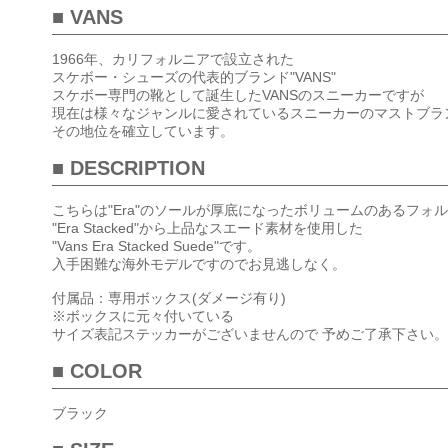
■ VANS
1966年、カリフォルニアで設立された
スケボー・シューズの代表的ブランド"VANS"
スケボー専門の靴として誕生したVANSのスニーカーですが
現在は様々なジャンルに愛されているスニーカーのマストブラ
その地位を確立しています。
■ DESCRIPTION
こちらは"Era"のソールが厚底になったボリュームのあるフォ
"Era Stacked"から上品なスエード素材を使用した
"Vans Era Stacked Suede"です。
入手困難な海外モデルですのでお見逃しなく。
付属品：専用ボックス(ダメージ有り)
※ボックスに元々付いている
サイズ表記ステッカーがございませんので 予めご了承下さい。
■ COLOR
ブラック