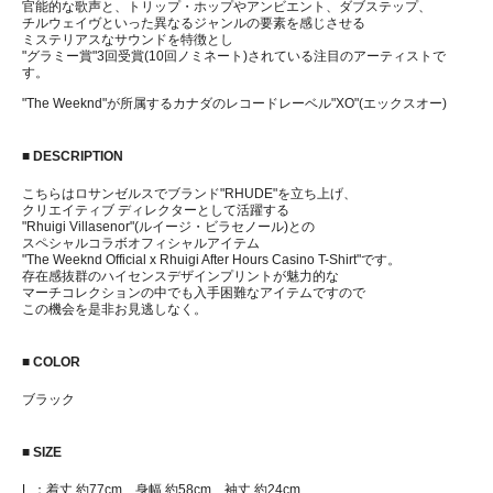
官能的な歌声と、トリップ・ホップやアンビエント、ダブステップ、
チルウェイヴといった異なるジャンルの要素を感じさせる
ミステリアスなサウンドを特徴とし
"グラミー賞"3回受賞(10回ノミネート)されている注目のアーティストで
す。
"The Weeknd"が所属するカナダのレコードレーベル"XO"(エックスオー)
■ DESCRIPTION
こちらはロサンゼルスでブランド"RHUDE"を立ち上げ、
クリエイティブ ディレクターとして活躍する
"Rhuigi Villasenor"(ルイージ・ビラセノール)との
スペシャルコラボオフィシャルアイテム
"The Weeknd Official x Rhuigi After Hours Casino T-Shirt"です。
存在感抜群のハイセンスデザインプリントが魅力的な
マーチコレクションの中でも入手困難なアイテムですので
この機会を是非お見逃しなく。
■ COLOR
ブラック
■ SIZE
L ：着丈 約77cm、身幅 約58cm、袖丈 約24cm