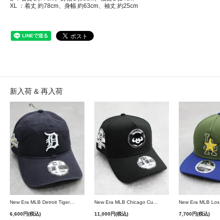
XL ：着丈 約78cm、身幅 約63cm、袖丈 約25cm
新入荷 & 再入荷
New Era MLB Detroit Tigers Postseason 9Twenty Strapback Cap - Navy
New Era MLB Chicago Cubs 9Forty A-Frame Snapback Cap - Black
6,600円(税込)
11,000円(税込)
7,700円(税込)