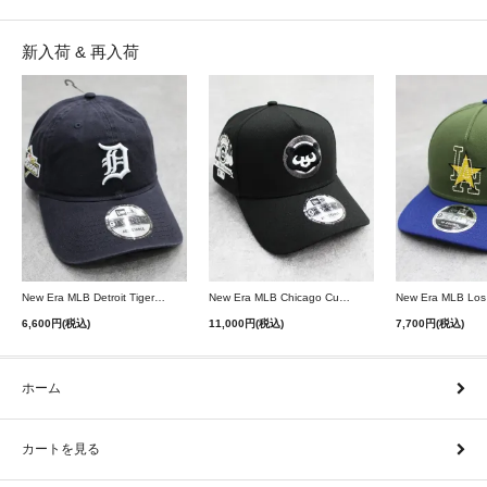
新入荷 & 再入荷
New Era MLB Detroit Tigers Postseason 9Twenty Strapback Cap - Navy
New Era MLB Chicago Cubs 9Forty A-Frame Snapback Cap - Black
6,600円(税込)
11,000円(税込)
7,700円(税込)
ホーム
カートを見る