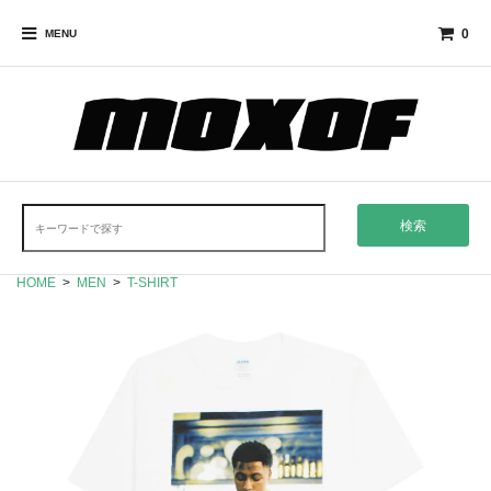
0
MENU
検索
HOME
>
MEN
>
T-SHIRT