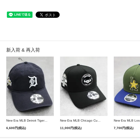
新入荷 & 再入荷
New Era MLB Detroit Tigers Postseason 9Twenty Strapback Cap - Navy
New Era MLB Chicago Cubs 9Forty A-Frame Snapback Cap - Black
6,600円(税込)
11,000円(税込)
7,700円(税込)