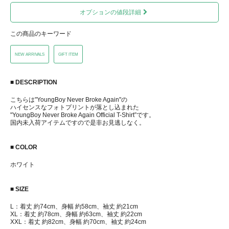
オプションの値段詳細
この商品のキーワード
NEW ARRIVALS
GIFT ITEM
■ DESCRIPTION
こちらは"YoungBoy Never Broke Again"の
ハイセンスなフォトプリントが落とし込まれた
"YoungBoy Never Broke Again Official T-Shirt”です。
国内未入荷アイテムですので是非お見逃しなく。
■ COLOR
ホワイト
■ SIZE
L：着丈 約74cm、身幅 約58cm、袖丈 約21cm
XL：着丈 約78cm、身幅 約63cm、袖丈 約22cm
XXL：着丈 約82cm、身幅 約70cm、袖丈 約24cm