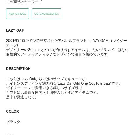
この商品のキーワード
NEW ARRIVALS
CAP & ACCESSORIES
LAZY OAF
2001年にロンドンで設立されたアパレルブランド「LAZY OAF」(レイジー
オーフ)
デザイナーのGemmaとKatieが作り出すアイテムは、他のブランドにはない
個性的でアーティスティックなデザインで注目を集めています。
DESCRIPTION
こちらはLazy Oafならではのポップでキュートな
ハイセンスデザインが魅力的な”Lazy Oaf Odd One Out Tote Bag”です。
デイリーユースで愛用できる嬉しいサイズ感で
ギフトにも最適な国内入手困難のおすすめアイテムです。
是非お見逃しなく。
COLOR
ブラック