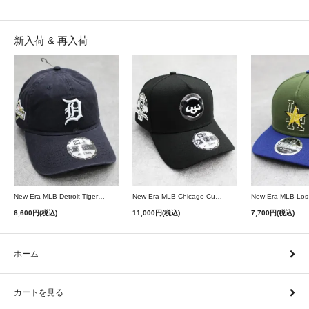
新入荷 & 再入荷
New Era MLB Detroit Tigers Postseason 9Twenty Strapback Cap - Navy
New Era MLB Chicago Cubs 9Forty A-Frame Snapback Cap - Black
6,600円(税込)
11,000円(税込)
7,700円(税込)
ホーム
カートを見る