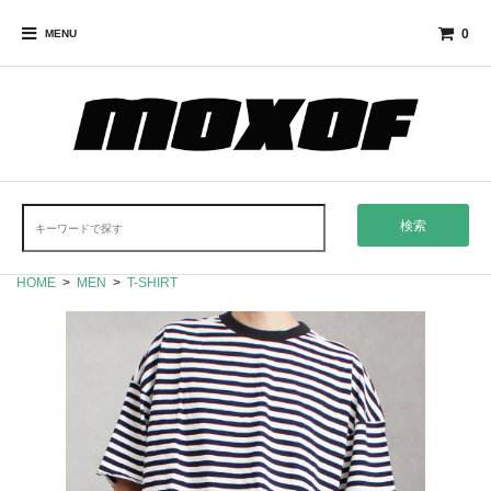
0
MENU
検索
HOME
>
MEN
>
T-SHIRT