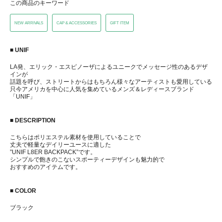
この商品のキーワード
NEW ARRIVALS
CAP & ACCESSORIES
GIFT ITEM
■ UNIF
LA発、エリック・エスピノーザによるユニークでメッセージ性のあるデザ
インが
話題を呼び、ストリートからはもちろん様々なアーティストも愛用している
只今アメリカを中心に人気を集めているメンズ＆レディースブランド
「UNIF」
■ DESCRIPTION
こちらはポリエステル素材を使用していることで
丈夫で軽量なデイリーユースに適した
”UNIF L8ER BACKPACK”です。
シンプルで飽きのこないスポーティーデザインも魅力的で
おすすめのアイテムです。
■ COLOR
ブラック