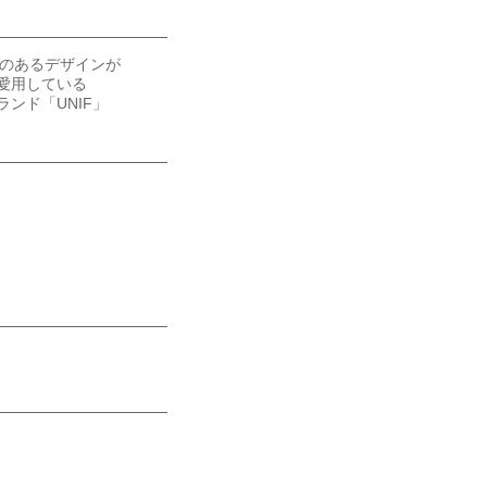
性のあるデザインが
愛用している
ンド「UNIF」