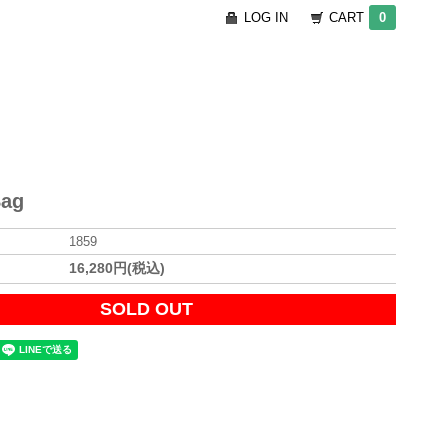
LOG IN
CART
0
Bag
1859
16,280円(税込)
SOLD OUT