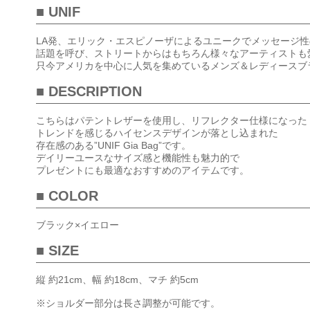
■ UNIF
LA発、エリック・エスピノーザによるユニークでメッセージ
話題を呼び、ストリートからはもちろん様々なアーティストも
只今アメリカを中心に人気を集めているメンズ＆レディースブラ
■ DESCRIPTION
こちらはパテントレザーを使用し、リフレクター仕様になった
トレンドを感じるハイセンスデザインが落とし込まれた
存在感のある”UNIF Gia Bag”です。
デイリーユースなサイズ感と機能性も魅力的で
プレゼントにも最適なおすすめのアイテムです。
■ COLOR
ブラック×イエロー
■ SIZE
縦 約21cm、幅 約18cm、マチ 約5cm
※ショルダー部分は長さ調整が可能です。