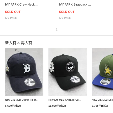
IVY PARK Crew Neck Sweat - Women
IVY PARK Strapback Cap
SOLD OUT
SOLD OUT
IVY PARK
IVY PARK
1
新入荷 & 再入荷
New Era MLB Detroit Tigers Postseason 9Twenty Strapback Cap - Navy
New Era MLB Chicago Cubs 9Forty A-Frame Snapback Cap - Black
6,600円(税込)
11,000円(税込)
7,700円(税込)