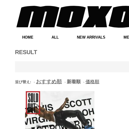
HOME
ALL
NEW ARRIVALS
M
RESULT
おすすめ順
新着順
価格順
並び替え:
-
-
-
"Astroworld" Travis Scott
Official c/o Virgil Abloh By