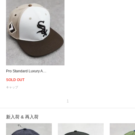
Pro Standard Luxury Athletic Collection MLB Chicago White Sox Snapback Cap
SOLD OUT
キャップ
1
新入荷 & 再入荷