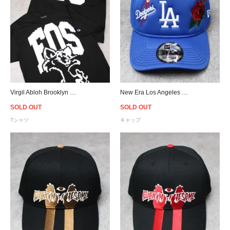
Virgil Abloh Brooklyn Museum FOS CAT Pyrex T-Shirt - Black
New Era Los Angeles Dodgers Rose 9Forty A-Frame Trucker Snapback Cap
SOLD OUT
SOLD OUT
Tシャツ
キャップ