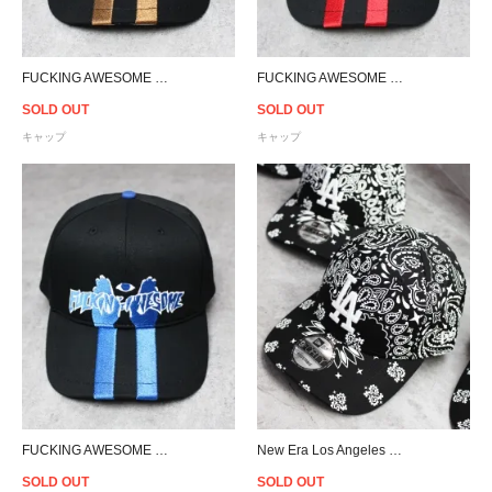
FUCKING AWESOME High Ground Snapback Cap - Black/Brown
FUCKING AWESOME High Ground Snapback Cap - Black/Red
SOLD OUT
SOLD OUT
キャップ
キャップ
FUCKING AWESOME High Ground Snapback Cap - Black/Blue
New Era Los Angeles Dodgers 9Forty Paisley Strapback Cap - Black
SOLD OUT
SOLD OUT