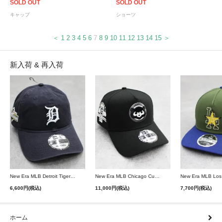
SOLD OUT
SOLD OUT
キャップ
ショーツ
＜
1
2
3
4
5
6
7
8
9
10
11
12
13
14
15
＞
新入荷 & 再入荷
New Era MLB Detroit Tigers Postseason 9Twenty Strapback Cap - Navy
New Era MLB Chicago Cubs 9Forty A-Frame Snapback Cap - Black
6,600円(税込)
11,000円(税込)
7,700円(税込)
ホーム