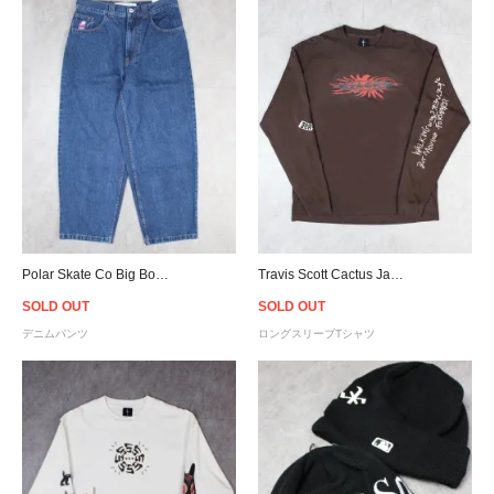
Polar Skate Co Big Boy Jeans - Dark Blue
Travis Scott Cactus Jack Reverse Jack L/S T-Shirt - Brown
SOLD OUT
SOLD OUT
デニムパンツ
ロングスリーブTシャツ