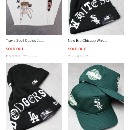
Travis Scott Cactus Jack Air Records L/S T-Shirt - Natural
New Era Chicago White Sox Old English Letter Cuffed Knit Beanie - Black
SOLD OUT
SOLD OUT
ロングスリーブTシャツ
ニットキャップ