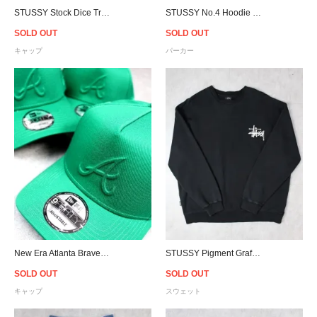
STUSSY Stock Dice Trucker Snapback Cap - White/Black
STUSSY No.4 Hoodie - Brown
SOLD OUT
SOLD OUT
キャップ
パーカー
New Era Atlanta Braves 9Forty A-Frame Snapback Cap - Kelly Green
STUSSY Pigment Graffiti Crewneck Sweat - Black
SOLD OUT
SOLD OUT
キャップ
スウェット