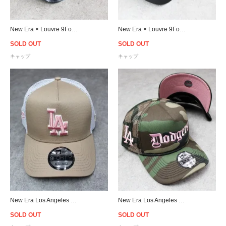
New Era × Louvre 9Forty Louvre Cloud Strapback Cap - Black/White
New Era × Louvre 9Forty Le Louvre Logo Strapback Cap - Black
SOLD OUT
SOLD OUT
キャップ
キャップ
New Era Los Angeles Dodgers 9Forty A-Frame Trucker Snapback Cap - Beige/Pink/White
New Era Los Angeles Dodgers 9Forty A-Frame Trucker Snapback Cap - Camo/Pink
SOLD OUT
SOLD OUT