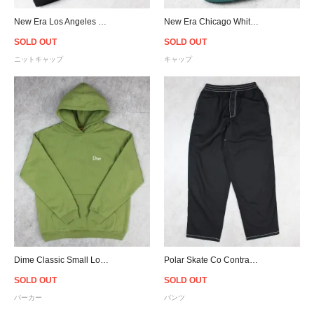
New Era Los Angeles Dodgers Old English Letter Cuffed Knit Beanie - Black
New Era Chicago White Sox The Golfer Snapback Cap - Dark Green/Cream
SOLD OUT
SOLD OUT
ニットキャップ
キャップ
Dime Classic Small Logo Pullover Hoodie - Green
Polar Skate Co Contrast Surf Pants - Black
SOLD OUT
SOLD OUT
パーカー
パンツ