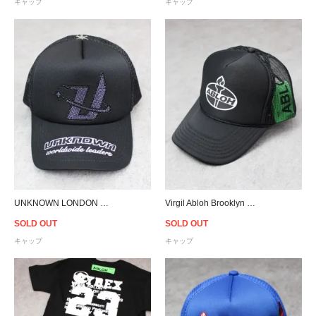
キャップ
キャップ
Virgil Abloh Brooklyn Museum Abloh Torch Snapback Cap
UNKNOWN LONDON Saints Row Rhinestone Trucker Snapback Cap - Black/Purple
SOLD OUT
SOLD OUT
キャップ
キャップ