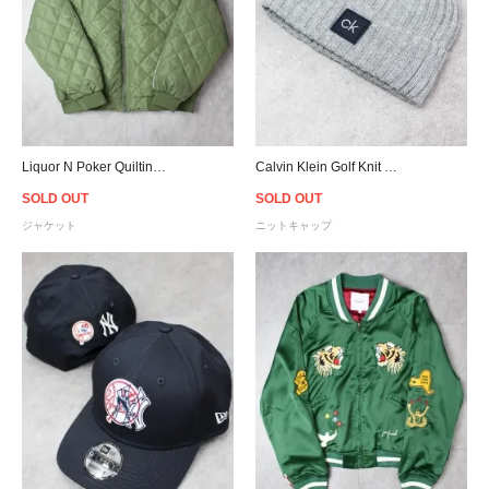
Liquor N Poker Quilting Bomber Jacket - Olive
Calvin Klein Golf Knit Beanie - Grey/Navy
SOLD OUT
SOLD OUT
ジャケット
ニットキャップ