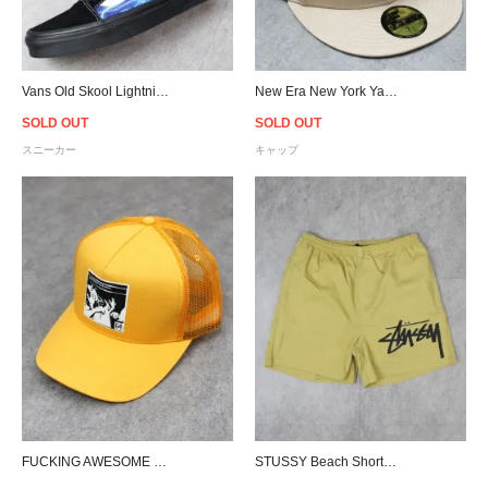
Vans Old Skool Lightning - Black/Blue
New Era New York Yankees World Series 2009 59Fifty Fitted Cap
SOLD OUT
SOLD OUT
スニーカー
キャップ
FUCKING AWESOME Trucker Mesh Snapback Cap - Yellow
STUSSY Beach Shorts - Tan