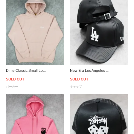
Dime Classic Small Logo Pullover Hoodie - Pink
New Era Los Angeles Dodgers 9Forty K-Frame PU Leather Cap - Black
SOLD OUT
SOLD OUT
パーカー
キャップ