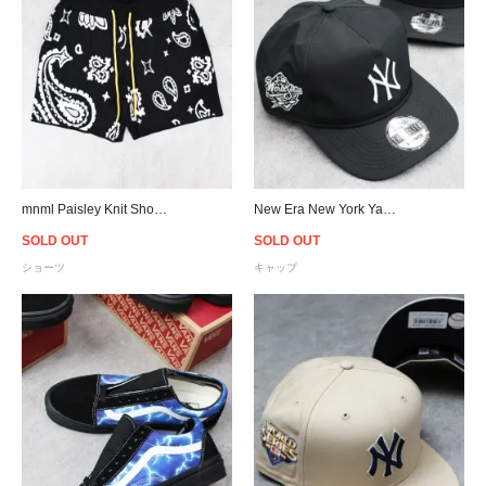
mnml Paisley Knit Shorts - Black
New Era New York Yankees Old Golfer Snapback Cap - Black
SOLD OUT
SOLD OUT
ショーツ
キャップ