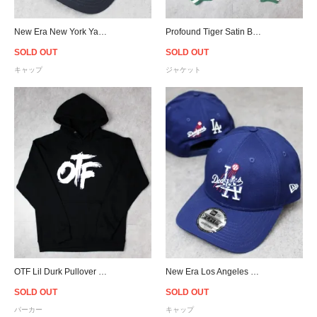
New Era New York Yankees Double Logo 9Forty Snapback Cap - Navy
Profound Tiger Satin Boxing Varsity Jacket - Green
SOLD OUT
SOLD OUT
キャップ
ジャケット
OTF Lil Durk Pullover Hoodie - Black
New Era Los Angeles Dodgers 9Forty Logo Snapback Cap
SOLD OUT
SOLD OUT
パーカー
キャップ