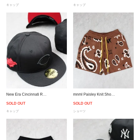
キャップ
キャップ
New Era Cincinnati Reds World Series 1990 59Fifty Fitted Cap
mnml Paisley Knit Shorts - Brown
SOLD OUT
SOLD OUT
キャップ
ショーツ