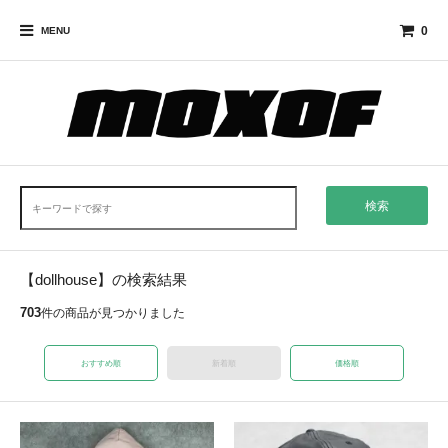
0
MENU
検索
【dollhouse】の検索結果
703
件の商品が見つかりました
おすすめ順
新着順
価格順