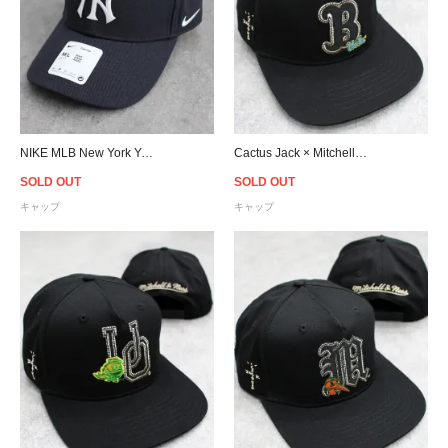
NIKE MLB New York Yankees Adjustable Cap- Navy
Cactus Jack × Mitchell & Ness × UCLA Snapback Cap - Black
SOLD OUT
SOLD OUT
キャップ
キャップ