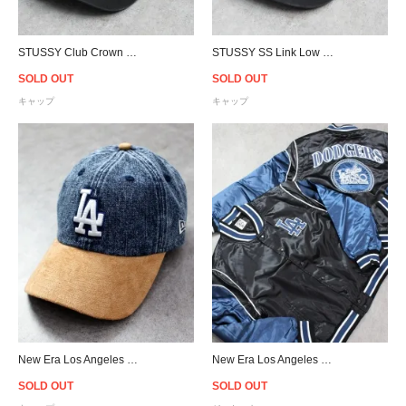
STUSSY Club Crown Low Pro Snapback Cap - Black/Pink
STUSSY SS Link Low Pro Strapback Cap - Black
SOLD OUT
SOLD OUT
キャップ
キャップ
New Era Los Angeles Dodgers Casual Classic Denim Suede Strapback Cap - Indigo/Beige
New Era Los Angeles Dodgers Satin Varsity Jacket - Black/Navy
SOLD OUT
SOLD OUT