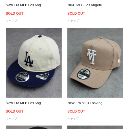
New Era MLB Los Angeles Dodgers 9Forty A-Frame Snapback Cap - Blue/Cream
NIKE MLB Los Angeles Dodgers Strapback Cap - Pink
SOLD OUT
SOLD OUT
キャップ
キャップ
New Era MLB Los Angeles Dodgers Retro Crown 9Fifty Strapback Cap - Off White
New Era MLB Los Angeles Dodgers Upside Down Logo 9Forty A-Frame Snapback Cap - Camel
SOLD OUT
SOLD OUT
キャップ
キャップ