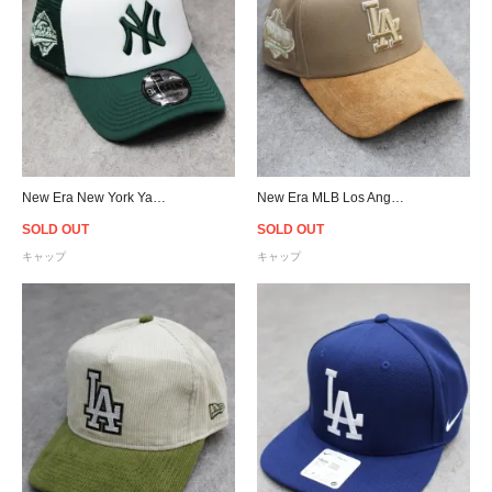
New Era New York Yankees 9Forty A-Frame Trucker Snapback Cap - Kelly Green/White
New Era MLB Los Angeles Dodgers 9Forty A-Frame Suede Visor Snapback Cap - Beige
SOLD OUT
SOLD OUT
キャップ
キャップ