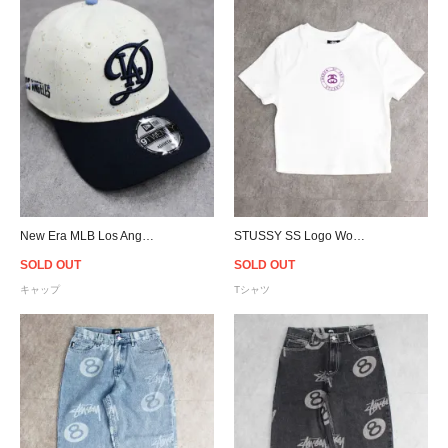
New Era MLB Los Angeles Dodgers 2024 City Connect 9Twenty Strapback Cap - Cream/Navy
STUSSY SS Logo Women T-Shirt - White/Purple
SOLD OUT
SOLD OUT
キャップ
Tシャツ