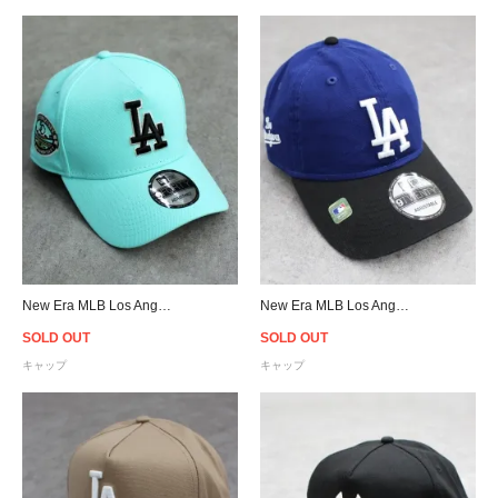
New Era MLB Los Angeles Dodgers 9Forty A-Frame Snapback Cap - Mint
New Era MLB Los Angeles Dodgers 9Twenty Strapback Cap - Royal/Black
SOLD OUT
SOLD OUT
キャップ
キャップ