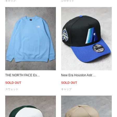
キャップ
ジャケット
THE NORTH FACE Essential Oversized Crew Sweat - Pinnacle Blue
New Era Houston Astros 9Forty A-Frame Snapback Cap - Blue/Black
SOLD OUT
SOLD OUT
スウェット
キャップ