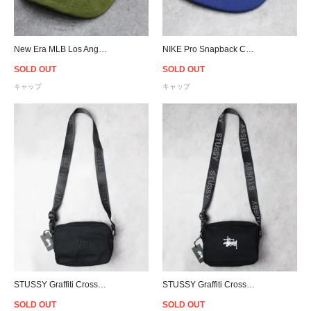
New Era MLB Los Angeles Dodgers The Golfer Snapback Cap - Olive
NIKE Pro Snapback Cap MLB Los Angeles Dodgers - Royal Blue
SOLD OUT
SOLD OUT
キャップ
キャップ
STUSSY Graffiti Crossbody Bag - Black
STUSSY Graffiti Crossbody Bag - Black/White
SOLD OUT
SOLD OUT