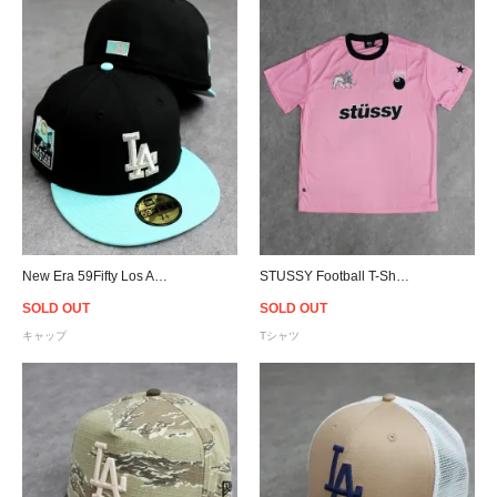
New Era 59Fifty Los Angeles Dodgers Fitted Cap - Black/Mint
STUSSY Football T-Shirt - Pink
SOLD OUT
SOLD OUT
キャップ
Tシャツ