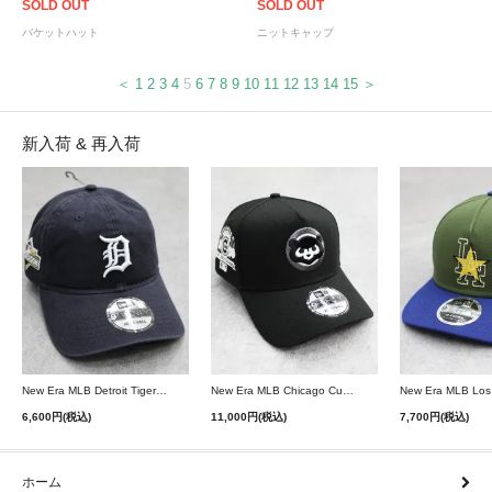
SOLD OUT
SOLD OUT
バケットハット
ニットキャップ
＜
1
2
3
4
5
6
7
8
9
10
11
12
13
14
15
＞
新入荷 & 再入荷
New Era MLB Detroit Tigers Postseason 9Twenty Strapback Cap - Navy
New Era MLB Chicago Cubs 9Forty A-Frame Snapback Cap - Black
6,600円(税込)
11,000円(税込)
7,700円(税込)
ホーム