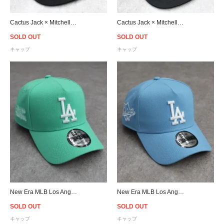
Cactus Jack × Mitchell & Ness × University of Oregon Snapback Cap - Black
Cactus Jack × Mitchell & Ness × University of Miami Snapback Cap - Black
SOLD OUT
SOLD OUT
キャップ
キャップ
New Era MLB Los Angeles Dodgers 9Forty A-Frame Snapback Cap - Mint Green
New Era MLB Los Angeles Dodgers 9Forty A-Frame Snapback Cap - Sky
SOLD OUT
SOLD OUT
キャップ
キャップ