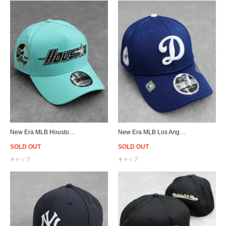
New Era MLB Houston Astros 9Forty A-Frame Snapback Cap - Mint
New Era MLB Los Angeles Dodgers 9Forty Stretch Snapback Cap - Royal
SOLD OUT
SOLD OUT
キャップ
キャップ