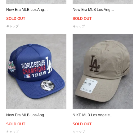
New Era MLB Los Angeles Dodgers The Golfer Corduroy Snapback Cap - Wash Black
New Era MLB Los Angeles Dodgers 9Forty A-Frame Trucker Snapback Cap
SOLD OUT
SOLD OUT
キャップ
キャップ
New Era MLB Los Angeles Dodgers The Golfer Trucker Snapback Cap
NIKE MLB Los Angeles Dodgers Strapback Cap - Khaki
SOLD OUT
SOLD OUT
キャップ
キャップ