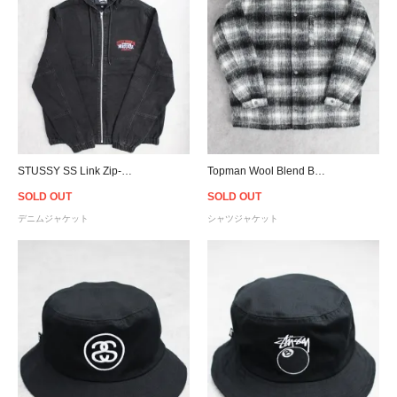
STUSSY SS Link Zip-Up Denim Hoodie Jacket - Black
Topman Wool Blend Black Faded Check Shacket
SOLD OUT
SOLD OUT
デニムジャケット
シャツジャケット