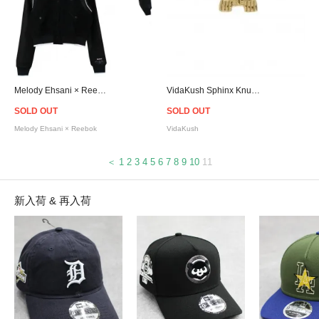
Melody Ehsani × Reebok Letterman Jacket - Women
VidaKush Sphinx Knuckle Ring
SOLD OUT
SOLD OUT
Melody Ehsani × Reebok
VidaKush
＜
1
2
3
4
5
6
7
8
9
10
11
新入荷 & 再入荷