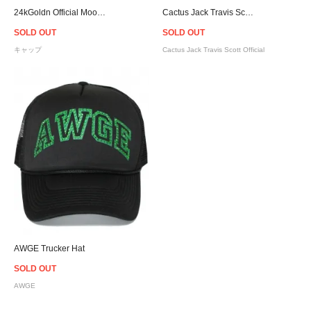
24kGoldn Official Mood Trucker Cap
Cactus Jack Travis Scott Official Jackboys Repo Trucker Cap
SOLD OUT
SOLD OUT
キャップ
Cactus Jack Travis Scott Official
AWGE Trucker Hat
SOLD OUT
AWGE