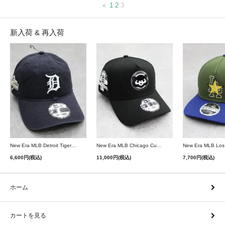
＜
1
2
3
新入荷 & 再入荷
New Era MLB Detroit Tigers Postseason 9Twenty Strapback Cap - Navy
New Era MLB Chicago Cubs 9Forty A-Frame Snapback Cap - Black
6,600円(税込)
11,000円(税込)
7,700円(税込)
ホーム
カートを見る