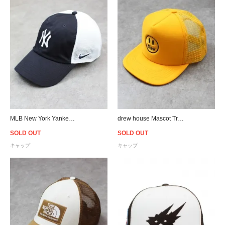
MLB New York Yankees NIKE Heritage 86 Trucker Cap - Navy/White
drew house Mascot Trucker Hat - Golden Yellow
SOLD OUT
SOLD OUT
キャップ
キャップ