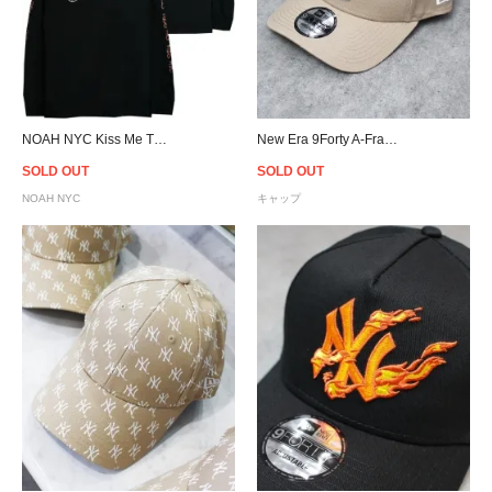
NOAH NYC Kiss Me The Cure L/S T-Shirt - Black
New Era 9Forty A-Frame San Diego Padres Snapback Cap - Beige
SOLD OUT
SOLD OUT
NOAH NYC
キャップ