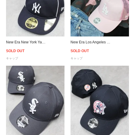
New Era New York Yankees Piping Retro Crown 59Fifty Fitted Cap
New Era Los Angeles Dodgers 9Forty Trucker Snapback Cap Pink - Women's
SOLD OUT
SOLD OUT
キャップ
キャップ