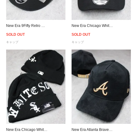
New Era 9Fifty Retro Crown Raiders Snapback Cap ウォッシュブラック/アイボリー
New Era Chicago White Sox 9Forty A-Frame Snapback Cap - Black
SOLD OUT
SOLD OUT
キャップ
キャップ
New Era Chicago White Sox Old English Letter Cuffed Knit Beanie - Black
New Era Atlanta Braves 9Forty K-Frame Suede Cap - Black/Beige