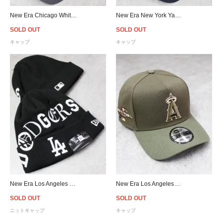
New Era Chicago White Sox 9Forty Strapback Cap - C.Grey
New Era New York Yankees Double Logo 9Forty Snapback Cap - Navy
SOLD OUT
SOLD OUT
キャップ
キャップ
New Era Los Angeles Dodgers Old English Letter Cuffed Knit Beanie - Black
New Era Los Angeles Angels 9Forty A-Frame Snapback Cap - Olive
SOLD OUT
SOLD OUT
ニットキャップ
キャップ