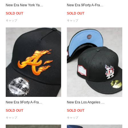
New Era New York Yankees Logo 9Forty Strapback Cap Beige - Women's
New Era 9Forty A-Frame New York Yankees Flame Snapback Cap
SOLD OUT
SOLD OUT
キャップ
キャップ
New Era 9Forty A-Frame Atlanta Braves Flame Snapback Cap
New Era Los Angeles Dodgers 59Fifty Fitted Flame Cap - Black/Sky
SOLD OUT
SOLD OUT
キャップ
キャップ