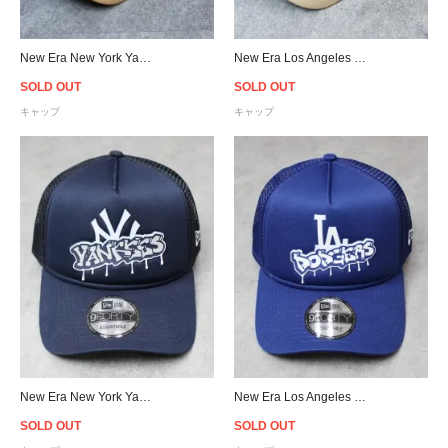
New Era New York Yankees 9Forty PU Leather Strapback Cap Tan - Women's
New Era Los Angeles Dodgers 9Forty PU Leather Strapback Cap Tan - Women's
SOLD OUT
SOLD OUT
キャップ
キャップ
New Era New York Yankees Graffiti 9Forty A-Frame Trucker Snapback Cap
New Era Los Angeles Dodgers Graffiti 9Forty A-Frame Trucker Snapback Cap
SOLD OUT
SOLD OUT