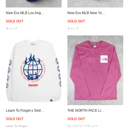
New Era MLB Los Angeles Dodgers 9Forty Stretch Snapback Cap - Royal
New Era MLB New York Yankees 9Fifty Stretch Snapback Cap - Black
SOLD OUT
SOLD OUT
キャップ
キャップ
Learn To Forget x Smiley Against The World L/S T-Shirt
THE NORTH FACE L/S Fine T-Shirt - Pink
SOLD OUT
SOLD OUT
Learn To Forget
ロングスリーブTシャツ