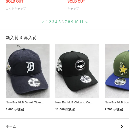
SOLD OUT
SOLD OUT
ニットキャップ
キャップ
＜
1
2
3
4
5
6
7
8
9
10
11
＞
新入荷 & 再入荷
New Era MLB Detroit Tigers Postseason 9Twenty Strapback Cap - Navy
New Era MLB Chicago Cubs 9Forty A-Frame Snapback Cap - Black
6,600円(税込)
11,000円(税込)
7,700円(税込)
ホーム