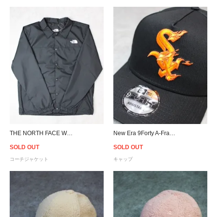
THE NORTH FACE Water Repellent Coach Jacket - Black
New Era 9Forty A-Frame Chicago White Sox Flame Snapback Cap
SOLD OUT
SOLD OUT
コーチジャケット
キャップ