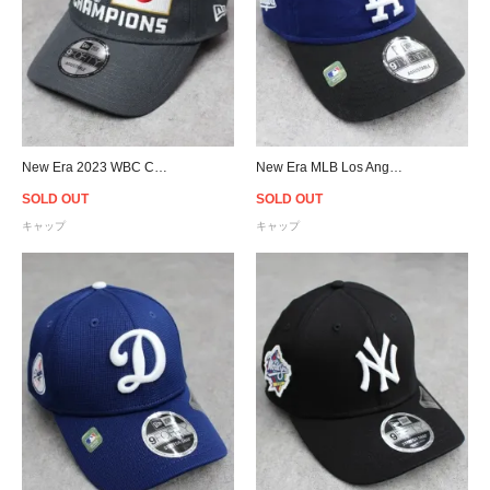
New Era 2023 WBC Champions Japan 9Fory Adjustable Cap - Gray
New Era MLB Los Angeles Dodgers 9Twenty Strapback Cap - Royal/Black
SOLD OUT
SOLD OUT
キャップ
キャップ