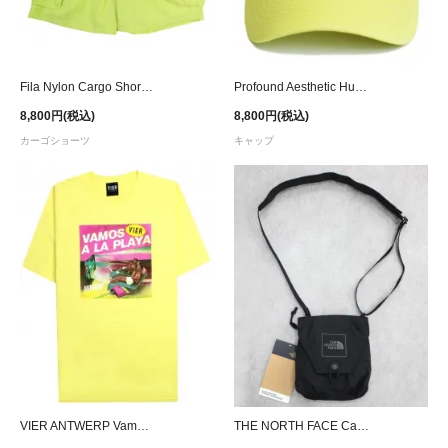
Fila Nylon Cargo Shorts - Lime
Profound Aesthetic Hummingbird Sunshine Strapback Cap - Yellow
8,800円(税込)
8,800円(税込)
カーゴショーツ
キャップ
VIER ANTWERP Vamos A La Playa T-Shirt - Yellow
THE NORTH FACE Canyon Pocket Cross Bag