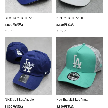
New Era MLB Los Angeles Dodgers 1984 Olympic 9Forty A-Frame Snapback Cap - Royal
NIKE MLB Los Angeles Dodgers Adjustable Cap- Gray/Light Blue
8,800円(税込)
8,800円(税込)
キャップ
キャップ
NIKE MLB Los Angeles Dodgers Strapback Cap - Blue
New Era MLB Los Angeles Dodgers 9Forty A-Frame Trucker Mesh Snapback Cap - Mint
8,800円(税込)
8,800円(税込)