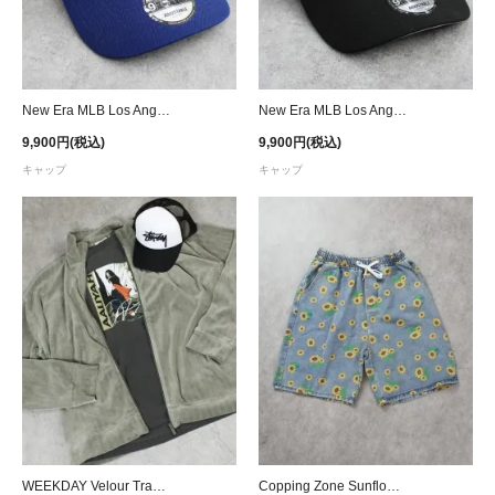
New Era MLB Los Angeles Dodgers 9Forty A-Frame Ohtani Pactch Snapback Cap - Royal
New Era MLB Los Angeles Dodgers 9Forty A-Frame Flame Snapback Cap - Black
9,900円(税込)
9,900円(税込)
キャップ
キャップ
WEEKDAY Velour Track Jacket
Copping Zone Sunflower Printed Denim Shorts