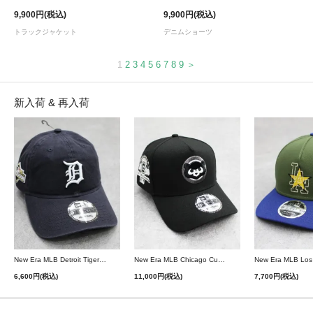
9,900円(税込)
9,900円(税込)
トラックジャケット
デニムショーツ
1
2
3
4
5
6
7
8
9
＞
新入荷 & 再入荷
New Era MLB Detroit Tigers Postseason 9Twenty Strapback Cap - Navy
New Era MLB Chicago Cubs 9Forty A-Frame Snapback Cap - Black
6,600円(税込)
11,000円(税込)
7,700円(税込)