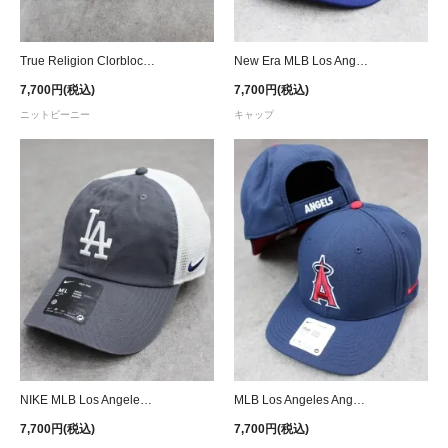
True Religion Clorblock Striped Horseshoe Skully Beanie
New Era MLB Los Angeles Dodgers 9Forty M-Crown Star Snapback Cap - Dark Green
7,700円(税込)
7,700円(税込)
ニットビーニー
キャップ
NIKE MLB Los Angeles Dodgers Trucker Strapback Cap - Gray
MLB Los Angeles Angels NIKE Classic99 Cap - Navy
7,700円(税込)
7,700円(税込)