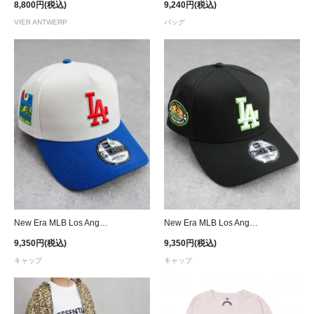
8,800円(税込)
9,240円(税込)
VIER ANTWERP
バッグ
New Era MLB Los Angeles Dodgers 9Forty A-Frame Snapback Cap - Stone
New Era MLB Los Angeles Dodgers 9Forty A-Frame Snapback Cap - Black/Green
9,350円(税込)
9,350円(税込)
キャップ
キャップ