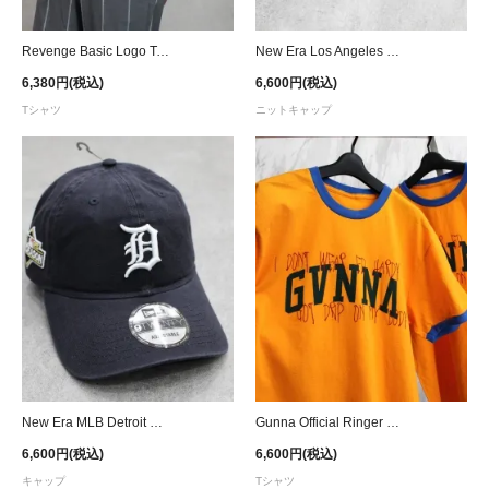
Revenge Basic Logo T-Shirt / White
New Era Los Angeles Dodgers Skully Knit Beanie - Black
6,380円(税込)
6,600円(税込)
Tシャツ
ニットキャップ
New Era MLB Detroit Tigers Postseason 9Twenty Strapback Cap - Navy
Gunna Official Ringer T-Shirt - Yellow
6,600円(税込)
6,600円(税込)
キャップ
Tシャツ