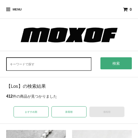
0
MENU
検索
【Los】の検索結果
412
件の商品が見つかりました
おすすめ順
新着順
価格順