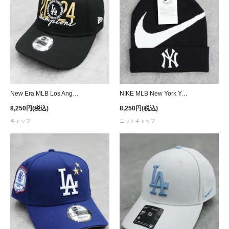
New Era MLB Los Angeles Dodgers 2024 World Series Champions 9FORTY Adjustable Cap Youth
NIKE MLB New York Yankees Big Swoosh Pom Knit Cap - Navy
8,250円(税込)
8,250円(税込)
キャップ
ニットキャップ