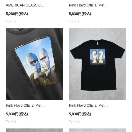
AMERICAN CLASSICS LICENSED APPAREL Back to the Future Ⅱ Poster T-Shirt
Pink Floyd Official Metal Division Bell At Daytime T-Shirt
5,280円(税込)
5,830円(税込)
Tシャツ
Tシャツ
Pink Floyd Official Metal Division Bell At Daytime T-Shirt - D.Grey
Pink Floyd Official Metal Division Bell T-Shirt
5,830円(税込)
5,830円(税込)
Tシャツ
Tシャツ