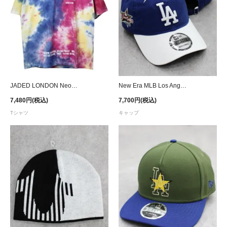
JADED LONDON Neon Tie-Dye T-Shirt
New Era MLB Los Angeles Dodgers 2025 All Star Game 9Twenty Strapback Cap - Blue/White
7,480円(税込)
7,700円(税込)
Tシャツ
キャップ